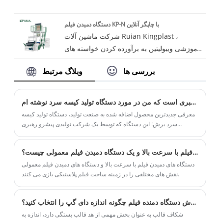
ساخت کیسه برش سرد است. این دستگاه کیسه
زباله را برای کیسه های زباله روزانه و زباله های
دستگاه دمیدن فیلم KP-N با چاپگر آنلاین
پزشکی تولید می کند. ماشین ساخت کیسه زباله
شرکت ماشین آلات Ruian Kingplast ،
می تواند با توجه به اندازه و ضخامت متفاوت
آموزشی ویبولیتین به برآورده کردن خواسته های
مشتری بسازد. کینگ پلاست همیشه بر کیفیت
مشتری برای ماشین های دمنده فیلم با رویکرد
خوب و خدمات پس از فروش خوب اصرار دارد تا
بررسی ها
وبلاگ مرتبط
نوآورانه اختصاص داده شده است. این شرکت
اطمینان حاصل کند که مشتری از هر مرحله
یک فیلم Blowing Design KP-N جدید را با
نگران خرید ماشین آلات از ما نخواهد بود. از
چاپگر آنلاین معرفی کرده است تا یک چاپگر یک
همکاری با ما در هر زمان خوش آمدید.
در اینجا خبری است که من در مورد دستگاه تولید کیسه سرد نوشته ام
رنگ را در خود جای دهد که یکپارچه با دستگاه
معرفی جدیدترین محصول اضافه شده به صنعت تولید، دستگاه تولید کیسه
دمیدن فیلم کار کند.
سرد برش! این دستگاه که توسط یک شرکت تولیدی پیشرو رهبری
می‌شود، برای متحول کردن روش تولید کیسه‌های پلاستیکی طراحی شده
است.
تفاوت بین دستگاه دمیدن فیلم با سرعت بالا و یک دستگاه دمیدن فیلم معمولی چیست؟
دستگاه های دمیدن فیلم با سرعت بالا و دستگاه های دمیدن فیلم معمولی
نقش های مختلفی را در زمینه ساخت فیلم پلاستیکی بازی می کنند.
آیا می دانید هنگام سفارش دستگاه دمنده فیلم چگونه اندازه دای گپ را انتخاب کنید؟
شکاف قالب به عنوان بخش مهمی از هد قالب بستگی دارد، اندازه به