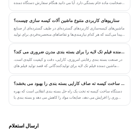
ضخامت ماده خام بستگی دارد. آیا می دانید هنگام سفارش دستگاه دمنده
فیلم چگونه اندازه شکاف قالب را انتخاب کنید؟ و آیا می دانید اگر شکاف
قالب مناسب نباشد چه تأثیری بر فیلم پلاستیکی نهایی خواهد داشت؟
سناریوهای کاربردی متنوع ماشین آلات کیسه سازی چیست؟
ماشین‌های کیسه‌سازی کاربردهای گسترده‌ای در طیف گسترده‌ای از صنایع
پیدا می‌کنند که هر کدام نیازمندی‌ها و تقاضاهای منحصربه‌فردی برای تولید
کیسه دارند.
چه چیزی ماشین دمنده فیلم تک لایه را برای بسته بندی مدرن ضروری می کند؟
در صنعت بسته بندی رقابتی امروزی، کارایی، دقت و کیفیت کلیدی است.
ماشین دمنده فیلم تک لایه برای تولیدکنندگانی که قصد تولید فیلم های
پلاستیکی با کیفیت بالا برای کیسه ها، مواد بسته بندی و کاربردهای صنعتی
را دارند، ضروری شده است.
چگونه یک ماشین ساخت کیسه ته صاف کارایی بسته بندی را بهبود می بخشد؟
دستگاه ساخت کیسه ته تخت یک راه حل بسته بندی انقلابی است که بهره
وری را افزایش می دهد، ضایعات مواد را کاهش می دهد و بسته بندی با
کیفیت حرفه ای را ارائه می دهد. در این مقاله، ما اصول کار، مزایا و
ملاحظات عملی ماشین‌های کیسه‌های ته تخت را بررسی می‌کنیم و به
کسب‌وکارها کمک می‌کنیم تا برای نیازهای بسته‌بندی خود تصمیم بگیرند.
ارسال استعلام