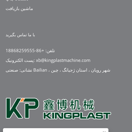
ماشین بازیافت
با ما تماس بگیرید
تلفن: +86-18868259555
پست الکترونیک: xb@kingplastmachine.com
نشانی: صنعتی Bailian ، شهر رویان ، استان ژجیانگ ، چین