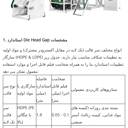
1. استاندارد Die Head Gap مشخصات
انواع مختلف سر قالب (تک لایه در مقابل اکسترودر مشترک) و مواد اولیه
سازگار (HDPE & LDPE) به تنظیمات شکاف مناسب نیاز دارند. جدول زیر
تنظیمات استاندارد ما را به همراه ضخامت فیلم قابل اجرا و موارد استفاده
معمول نشان می دهد:
ضخامت
فاصله
فیلم قابل
استاندارد
سازگاری با
نوع سر
سناریوهای کاربردی معمولی
اجرا (میلی
(میلی
مواد اولیه
قالب
متر)
متر)
بسته بندی روزانه (کیسه های
HDPE (PE
سر
مواد غذایی، کیسه زباله)، آستر
0.05 - 0.1
1.8
با چگالی
قالب
صنعتی
بالا)
تک لایه