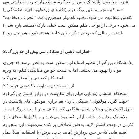
عیوب محصول: پلاستیک بیش از حد گرم شده دچار تخریب حرارتی می
شود که منجر به تغییر رنگ فیلم (لکه های زرد/قهوه ای)، شکنندگی یا
کاهش شفافیت می شود. تخلیه ناهموار همچنین باعث "انحراف ضخامت"
می شود - برخی از نواحی فیلم ممکن است خیلی نازک (مستعد پاره شدن)
باشند در حالی که برخی دیگر خیلی غلیظ هستند (مواد هدر می روند).
3. خطرات ناشی از شکاف سر بیش از حد بزرگ
یک شکاف بزرگتر از تنظیم استاندارد ممکن است به نظر برسد که جریان
مواد را بهبود می بخشد، اما به شدت خواص مکانیکی فیلم، به ویژه
استحکام کششی را مختل می کند:
3.1 از دست دادن مقاومت کششی فیلم
استحکام کششی (توانایی فیلم برای مقاومت در برابر کشش/پارگی) به
"جهت گیری مولکولی" بستگی دارد - هم ترازی مولکول های پلاستیک در
طول اکستروژن و خنک شدن. هنگامی که شکاف بیش از حد بزرگ است،
پلاستیک مذاب در حالت آرام اکسترود می‌شود و مولکول‌ها به‌جای تراز
کردن در جهت کشش لایه، به‌طور تصادفی پراکنده می‌شوند. این منجر به:
فیلم هایی که در حین پردازش (مانند چاپ، برش) یا استفاده (مثلاً حمل