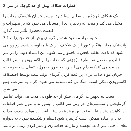
2. خطرات شکاف بیش از حد کوچک در سر
یک شکاف کوچکتر از تنظیم استاندارد، مسیر جریان پلاستیک مذاب را
مختل می کند و منجر به زنجیره ای از مسائل می شود که بر تجهیزات و
کیفیت محصول تأثیر می گذارد:
2.1 تخلیه مواد مسدود شده و گرمای بیش از حد تجهیزات
پلاستیک مذاب هنگام عبور از یک شکاف باریک با مقاومت شدید روبرو می
شود که باعث تخلیه ناقص یا ناهموار می شود. این انسداد ذوب را در سر
قالب و مفصل سه طرفه (جزئی که مذاب را از اکسترودر به سر قالب
هدایت می کند) به دام می اندازد. به طور معمول، اتصال سه طرفه به
جریان مواد صاف برای پراکنده کردن گرمای تولید شده توسط اصطکاک
اکستروژن متکی است. هنگامی که مسدود می شود، گرما به سرعت جمع
می شود.
آسیب به تجهیزات: گرمای بیش از حد طولانی مدت می تواند عناصر
گرمایشی و سنسورهای حرارتی سر قالب را بسوزاند و طول عمر قطعات
را کاهش دهد و نیاز به تعویض پرهزینه داشته باشد. در موارد شدید، مذاب
به دام افتاده ممکن است کربنیزه شود (سیاه و شکننده شود)، به دیواره
های داخلی سر قالب بچسبد و نیاز به جداسازی و تمیز کردن زمان بر باشد.