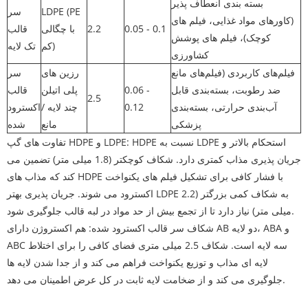
بسته بندی انعطاف پذیر
LDPE (PE
سر
(کاورهای مواد غذایی، فیلم های
0.05 - 0.1
2.2
با چگالی
قالب
کوچک)، فیلم های پوشش
کم)
تک لایه
کشاورزی
فیلم‌های کاربردی (فیلم‌های مانع
رزین های
سر
ضد رطوبت، بسته‌بندی قابل
0.06 -
پلی اتیلن
قالب
2.5
آب‌بندی حرارتی، بسته‌بندی
0.12
چند لایه /
اکسترود
پزشکی
مانع
شده
تفاوت های گپ HDPE و LDPE: HDPE نسبت به LDPE استحکام بالاتر و
جریان پذیری مذاب کمتری دارد. شکاف کوچکتر (1.8 میلی متر) تضمین می
کند که مذاب های HDPE با فشار کافی برای تشکیل فیلم های یکنواخت
اکسترود می شوند. جریان پذیری بهتر LDPE به شکاف کمی بزرگتر (2.2
میلی متر) نیاز دارد تا از تجمع بیش از حد مواد در لبه قالب جلوگیری شود.
شکاف سر قالب اکسترود شده: هم اکستروژن دارای AB دو لایه، ABA و
ABC سه لایه است. شکاف 2.5 میلی متری فضای کافی را برای اختلاط
لایه ای مذاب و توزیع یکنواخت فراهم می کند و از جدا شدن لایه ها
جلوگیری می کند و از ضخامت لایه ثابت در کل عرض اطمینان می دهد.